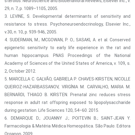
steroids. Neuroscience and Biobehavioral Reviews, Elsevier Inc., v.
29, n. 7, p. 1089–1105, 2005.
3. LEVINE, S. Developmental determinants of sensitivity and
resistance to stress. Psychoneuroendocrinology, Elsevier Inc.,
v.30, n. 10, p. 939-946, 2005.
4. SUDERMAN, M.; MCGOWAN, P. O.; SASAKI, A. et al. Conserved
epigenetic sensitivity to early life experience in the rat and
human hippocampus. PNAS Proceedings of the National
Academy of Sciences of the United States of America, v. 109, s.
2, October 2012.
5. MARCELLA C. GALVÃO, GABRIELA P. CHAVES-KIRSTEN, NICOLLE
QUEIROZ-HAZARBASSANOV, VIRGÍNIA M. CARVALHO, MARIA M.
BERNARDI, THIAGO B. KIRSTEN. Prenatal zinc reduces stress
response in adult rat offspring exposed to lipopolysaccharide
during gestation. Life Sciences 120, 54–60. 2015.
6. DEMARQUE D.; JOUANNY J.; POITEVIN B.; SAINT-JEAN Y.
Farmacologia & Matéria Médica Homeopática. São Paulo: Editora
Organon, 2009