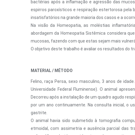
bactérias após a inflamação e agressão das mucos
espirros paroxísticos e respiração estertorosa pela 
insatisfatórios na grande maioria dos casos e a ocorrê
Na visão da Homeopatia, as moléstias inflamatór
abordagem da Homeopatia Sistêmica considera que es
mucosas, fazendo com que estas sejam mais vulneráve
O objetivo deste trabalho é avaliar os resultados do 
MATERIAL / MÉTODO
Felino, raça Persa, sexo masculino, 3 anos de idade.
Universidade Federal Fluminense). O animal aprese
Decorreu após a instalação de um quadro agudo respira
por um ano continuamente. Na consulta inicial, o u
gastrite.
O animal havia sido submetido à tomografia computa
etmoidal, com assimetria e ausência parcial das tr