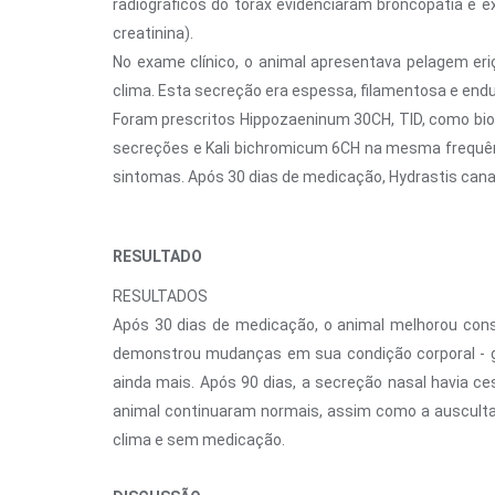
radiográficos do tórax evidenciaram broncopatia e ex
creatinina).
No exame clínico, o animal apresentava pelagem er
clima. Esta secreção era espessa, filamentosa e endur
Foram prescritos Hippozaeninum 30CH, TID, como bio
secreções e Kali bichromicum 6CH na mesma frequênc
sintomas. Após 30 dias de medicação, Hydrastis cana
RESULTADO
RESULTADOS
Após 30 dias de medicação, o animal melhorou cons
demonstrou mudanças em sua condição corporal - g
ainda mais. Após 90 dias, a secreção nasal havia c
animal continuaram normais, assim como a ausculta
clima e sem medicação.