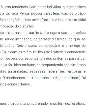
 à uma tendência sicótica do indivíduo, que propiciava
a da raça Persa, possui características do biótipo
es congênitas nos seios frontais e labirinto etmoidal
ficação do distúrbio.
 do sistema e no auxílio à drenagem das secreções
saúde intrínseco, de caráter diatésico, no qual as
o de saúde. Neste caso, é necessário o emprego do
), e com este fim, utilizou-se Hydrastis canadensis
colhido pela correspondência dos sintomas para atuar
-se o Kali bichromicum, correspondendo aos sintomas
as amareladas, espessas, aderentes, viscosas e
). O medicamento circunstancial (Hippozaeninum) foi
ntos acima citados.
o circunstancial, drenador e sistêmico, foi eficaz