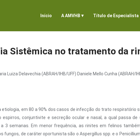
▾
Início
A AMVHB
Título de Especialista
Sistêmica no tratamento da rini
aria Luiza Delavechia (ABRAH/IHB/UFF) Daniele Mello Cunha (ABRAH/IH
a etiologia, em 80 a 90% dos casos de infecção do trato respiratório 
is são espirros, conjuntivite e secreção ocular e nasal, a qual pass
 2 a 3 semanas. Em menor frequência, as rinites em felinos tamb
fungos, de caráter oportunista são o Aspergillus spp. e o Penicilliu