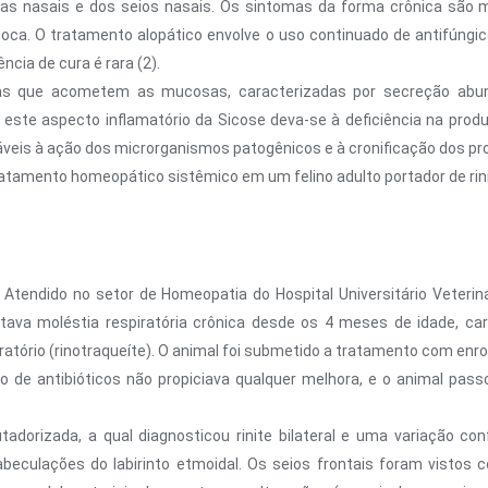
as nasais e dos seios nasais. Os sintomas da forma crônica são m
boca. O tratamento alopático envolve o uso continuado de antifúngic
ncia de cura é rara (2).
ias que acometem as mucosas, caracterizadas por secreção abun
te aspecto inflamatório da Sicose deva-se à deficiência na produç
is à ação dos microrganismos patogênicos e à cronificação dos proc
tratamento homeopático sistêmico em um felino adulto portador de rinit
 Atendido no setor de Homeopatia do Hospital Universitário Veteriná
ntava moléstia respiratória crônica desde os 4 meses de idade, c
tório (rinotraqueíte). O animal foi submetido a tratamento com enrof
so de antibióticos não propiciava qualquer melhora, e o animal pa
dorizada, a qual diagnosticou rinite bilateral e uma variação conf
abeculações do labirinto etmoidal. Os seios frontais foram vistos 