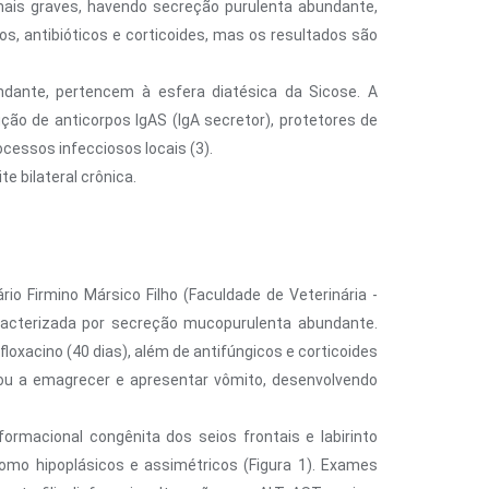
ais graves, havendo secreção purulenta abundante,
os, antibióticos e corticoides, mas os resultados são
dante, pertencem à esfera diatésica da Sicose. A
ão de anticorpos IgAS (IgA secretor), protetores de
essos infecciosos locais (3).
e bilateral crônica.
rio Firmino Mársico Filho (Faculdade de Veterinária -
aracterizada por secreção mucopurulenta abundante.
loxacino (40 dias), além de antifúngicos e corticoides
ssou a emagrecer e apresentar vômito, desenvolvendo
ormacional congênita dos seios frontais e labirinto
como hipoplásicos e assimétricos (Figura 1). Exames