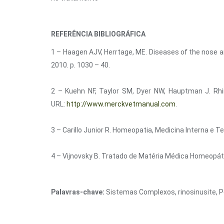
REFERÊNCIA BIBLIOGRÁFICA
1 – Haagen AJV, Herrtage, ME. Diseases of the nose and
2010. p. 1030 – 40.
2 – Kuehn NF, Taylor SM, Dyer NW, Hauptman J. Rhini
URL:
http://www.merckvetmanual.com
.
3 – Carillo Junior R. Homeopatia, Medicina Interna e Te
4 – Vijnovsky B. Tratado de Matéria Médica Homeopática
Palavras-chave:
Sistemas Complexos, rinosinusite, 