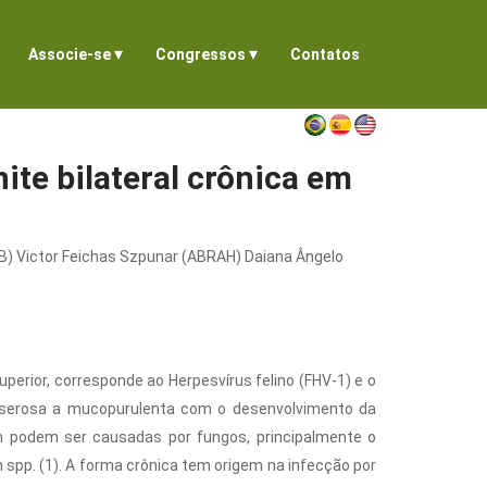
▾
▾
Associe-se
Congressos
Contatos
te bilateral crônica em
B) Victor Feichas Szpunar (ABRAH) Daiana Ângelo
superior, corresponde ao Herpesvírus felino (FHV-1) e o
a de serosa a mucopurulenta com o desenvolvimento da
ém podem ser causadas por fungos, principalmente o
m spp. (1). A forma crônica tem origem na infecção por