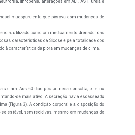
trofilia, linfopenia, alterações em ALT, AST, ureia e
ão nasal mucopurulenta que piorava com mudanças de
quência, utilizado como um medicamento drenador das
sas características da Sicose e pela totalidade dos
do à característica da piora em mudanças de clima.
clara. Aos 60 dias pós primeira consulta, o felino
ntando-se mais ativo. A secreção havia escasseado
a (Figura 3). A condição corporal e a disposição do
ra-se estável, sem recidivas, mesmo em mudanças de