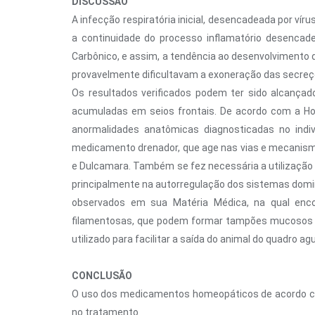
DISCUSSÃO
A infecção respiratória inicial, desencadeada por vír
a continuidade do processo inflamatório desencade
Carbônico, e assim, a tendência ao desenvolvimento d
provavelmente dificultavam a exoneração das secreçõ
Os resultados verificados podem ter sido alcança
acumuladas em seios frontais. De acordo com a Hom
anormalidades anatômicas diagnosticadas no indiv
medicamento drenador, que age nas vias e mecanismo
e Dulcamara. Também se fez necessária a utilização 
principalmente na autorregulação dos sistemas domi
observados em sua Matéria Médica, na qual enc
filamentosas, que podem formar tampões mucosos ade
utilizado para facilitar a saída do animal do quadro
CONCLUSÃO
O uso dos medicamentos homeopáticos de acordo com
no tratamento