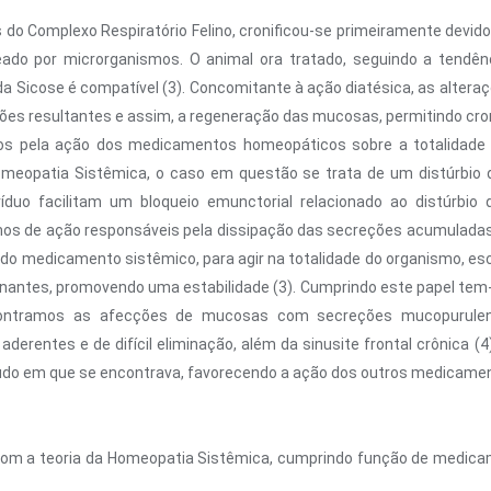
us do Complexo Respiratório Felino, cronificou-se primeiramente devido
ado por microrganismos. O animal ora tratado, seguindo a tendênci
a Sicose é compatível (3). Concomitante à ação diatésica, as alteraçõ
es resultantes e assim, a regeneração das mucosas, permitindo croni
dos pela ação dos medicamentos homeopáticos sobre a totalidade
eopatia Sistêmica, o caso em questão se trata de um distúrbio de 
íduo facilitam um bloqueio emunctorial relacionado ao distúrbi
s de ação responsáveis pela dissipação das secreções acumuladas (3
do medicamento sistêmico, para agir na totalidade do organismo, es
nantes, promovendo uma estabilidade (3). Cumprindo este papel tem
ontramos as afecções de mucosas com secreções mucopurulent
rentes e de difícil eliminação, além da sinusite frontal crônica (4
 agudo em que se encontrava, favorecendo a ação dos outros medicame
 a teoria da Homeopatia Sistêmica, cumprindo função de medicament