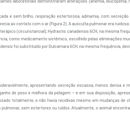
ames laboratoriais demonstraram alterações (anemia, leucopenia, neu
içada e sem brilho, respiração estertorosa, adinamia, com secreç
ecia ao contato com o ar (Figura 2). A ausculta pulmonar era ruidosa.
terápico (circunstancial); Hydrastis canadensis 6CH, na mesma fre
ia, como medicamento sistêmico, escolhido pelas eliminações muco
densis foi substituído por Dulcamara 6CH, na mesma frequência, devi
ideravelmente, apresentando secreção escassa, menos densa e mais 
anho de peso e melhora da pelagem – e em sua disposição, aprese
essado totalmente, e não havia recidivas mesmo em mudanças de clim
 pulmonar, sem estertores ou ruídos. Atualmente, o animal encont