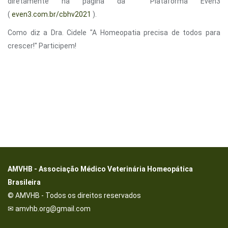
diretamente na página da Plataforma Even3
(
even3.com.br/cbhv2021
).
Como diz a Dra. Cidele "A Homeopatia precisa de todos para
crescer!" Participem!
AMVHB - Associação Médico Veterinária Homeopática
Brasileira
© AMVHB - Todos os direitos reservados
✉ amvhb.org@gmail.com