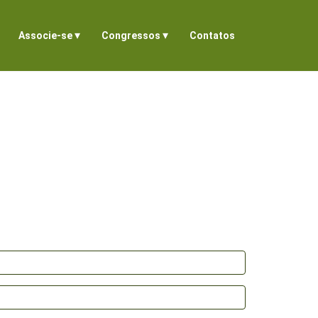
▾
▾
Associe-se
Congressos
Contatos