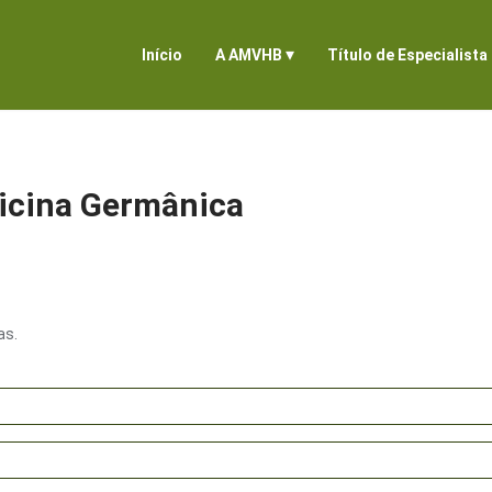
▾
Início
A AMVHB
Título de Especialista
icina Germânica
as.